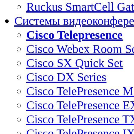
Ruckus SmartCell Ga
Системы видеоконфер
Cisco Telepresence
Cisco Webex Room Se
Cisco SX Quick Set
Cisco DX Series
Cisco TelePresence M
Cisco TelePresence E
Cisco TelePresence T
Cisco TelePresence I