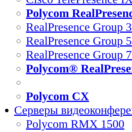
Polycom RealPresen
RealPresence Group 
RealPresence Group 
RealPresence Group 
Polycom® RealPrese
Polycom CX
Серверы видеоконфер
Polycom RMX 1500