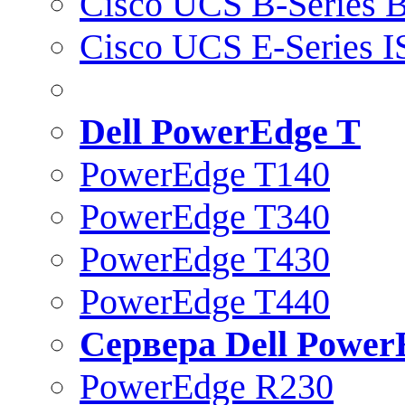
Cisco UCS B-Series B
Cisco UCS E-Series 
Dell PowerEdge T
PowerEdge T140
PowerEdge T340
PowerEdge T430
PowerEdge T440
Сервера Dell Power
PowerEdge R230