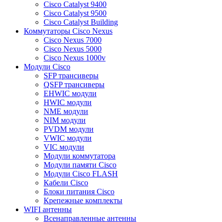
Cisco Catalyst 9400
Cisco Catalyst 9500
Cisco Catalyst Building
Коммутаторы Cisco Nexus
Cisco Nexus 7000
Cisco Nexus 5000
Cisco Nexus 1000v
Модули Cisco
SFP трансиверы
QSFP трансиверы
EHWIC модули
HWIC модули
NME модули
NIM модули
PVDM модули
VWIC модули
VIC модули
Модули коммутатора
Модули памяти Cisco
Модули Cisco FLASH
Кабели Cisco
Блоки питания Cisco
Крепежные комплекты
WIFI антенны
Всенаправленные антенны