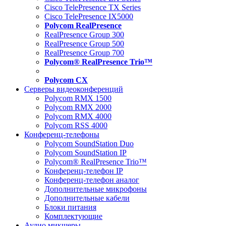
Cisco TelePresence TX Series
Cisco TelePresence IX5000
Polycom RealPresence
RealPresence Group 300
RealPresence Group 500
RealPresence Group 700
Polycom® RealPresence Trio™
Polycom CX
Серверы видеоконференций
Polycom RMX 1500
Polycom RMX 2000
Polycom RMX 4000
Polycom RSS 4000
Конференц-телефоны
Polycom SoundStation Duo
Polycom SoundStation IP
Polycom® RealPresence Trio™
Конференц-телефон IP
Конференц-телефон аналог
Дополнительные микрофоны
Дополнительные кабели
Блоки питания
Комплектующие
Аудио микшеры