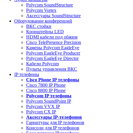
Polycom SoundStructure
Polycom Vortex
Аксессуары SoundStructure
Оборудование конференций
ВКС стойки
Кронштейны LED
HDMI кабели под обжим
Cisco TelePresence Precision
Камеры Polycom EagleEye
Polycom EagleEye Producer
Polycom EagleEye Director
Кабели Polycom
Пульты управления ВКС
IP телефоны
Сisco Phone IP телефоны
Cisco 7800 IP Phone
Cisco 8800 IP Phone
Polycom IP телефоны
Polycom SoundPoint IP
Polycom VVX IP
Polycom CX IP
Аксессуары IP-телефонов
Гарнитуры для IP телефонов
Консоли для IP телефонов