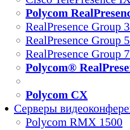
Polycom RealPresen
RealPresence Group 
RealPresence Group 
RealPresence Group 
Polycom® RealPrese
Polycom CX
Серверы видеоконфер
Polycom RMX 1500