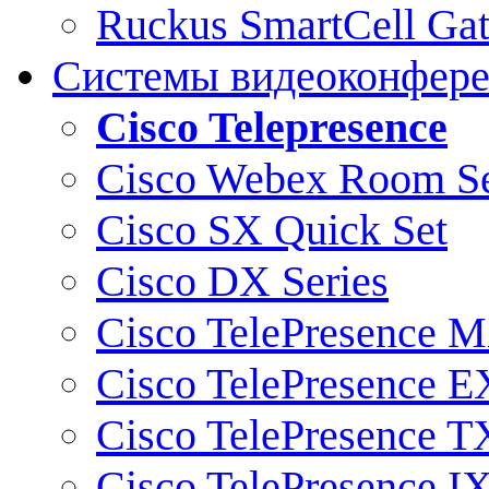
Ruckus SmartCell Ga
Системы видеоконфер
Cisco Telepresence
Cisco Webex Room Se
Cisco SX Quick Set
Cisco DX Series
Cisco TelePresence M
Cisco TelePresence E
Cisco TelePresence T
Cisco TelePresence I