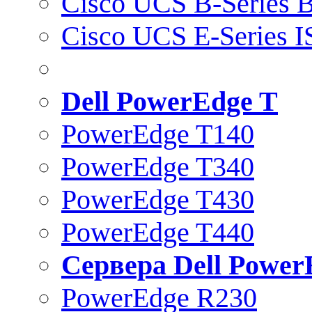
Cisco UCS B-Series B
Cisco UCS E-Series 
Dell PowerEdge T
PowerEdge T140
PowerEdge T340
PowerEdge T430
PowerEdge T440
Сервера Dell Power
PowerEdge R230