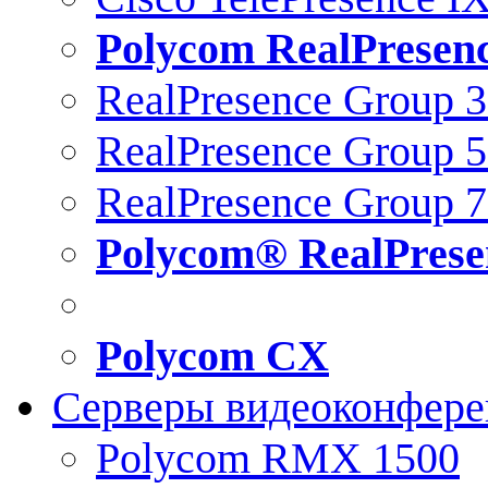
Polycom RealPresen
RealPresence Group 
RealPresence Group 
RealPresence Group 
Polycom® RealPrese
Polycom CX
Серверы видеоконфер
Polycom RMX 1500