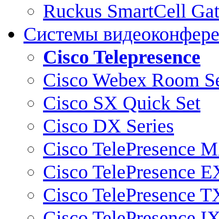
Ruckus SmartCell Ga
Системы видеоконфер
Cisco Telepresence
Cisco Webex Room Se
Cisco SX Quick Set
Cisco DX Series
Cisco TelePresence M
Cisco TelePresence E
Cisco TelePresence T
Cisco TelePresence I