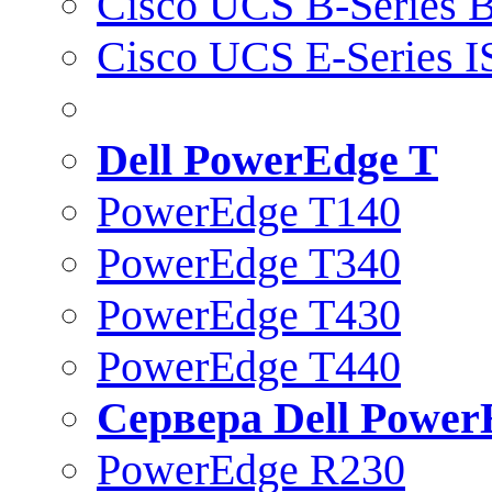
Cisco UCS B-Series B
Cisco UCS E-Series 
Dell PowerEdge T
PowerEdge T140
PowerEdge T340
PowerEdge T430
PowerEdge T440
Сервера Dell Power
PowerEdge R230