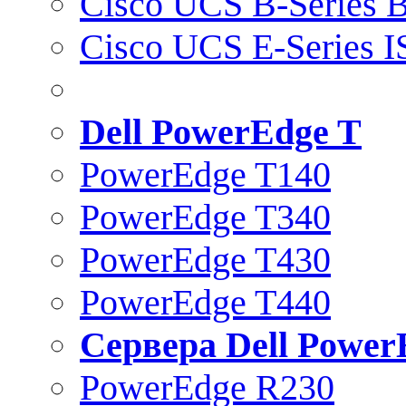
Cisco UCS B-Series B
Cisco UCS E-Series 
Dell PowerEdge T
PowerEdge T140
PowerEdge T340
PowerEdge T430
PowerEdge T440
Сервера Dell Power
PowerEdge R230