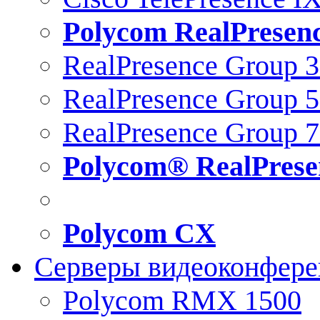
Polycom RealPresen
RealPresence Group 
RealPresence Group 
RealPresence Group 
Polycom® RealPrese
Polycom CX
Серверы видеоконфер
Polycom RMX 1500