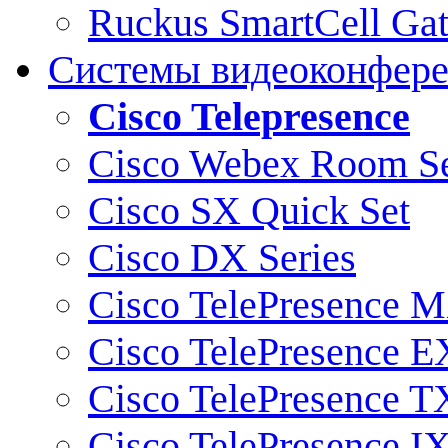
Ruckus SmartCell Ga
Системы видеоконфер
Cisco Telepresence
Cisco Webex Room Se
Cisco SX Quick Set
Cisco DX Series
Cisco TelePresence M
Cisco TelePresence E
Cisco TelePresence T
Cisco TelePresence I