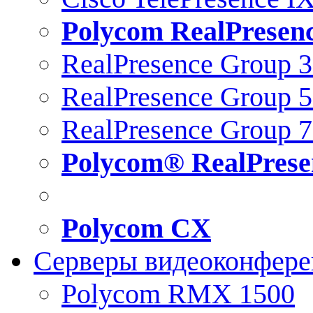
Polycom RealPresen
RealPresence Group 
RealPresence Group 
RealPresence Group 
Polycom® RealPrese
Polycom CX
Серверы видеоконфер
Polycom RMX 1500