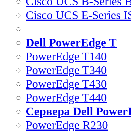
Cisco UCS B-Series B
Cisco UCS E-Series 
Dell PowerEdge T
PowerEdge T140
PowerEdge T340
PowerEdge T430
PowerEdge T440
Сервера Dell Power
PowerEdge R230