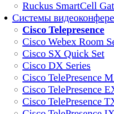
Ruckus SmartCell Ga
Системы видеоконфер
Cisco Telepresence
Cisco Webex Room Se
Cisco SX Quick Set
Cisco DX Series
Cisco TelePresence M
Cisco TelePresence E
Cisco TelePresence T
Cisco TelePresence I