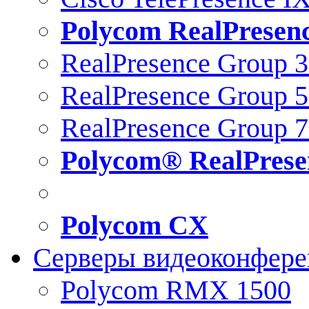
Polycom RealPresen
RealPresence Group 
RealPresence Group 
RealPresence Group 
Polycom® RealPrese
Polycom CX
Серверы видеоконфер
Polycom RMX 1500