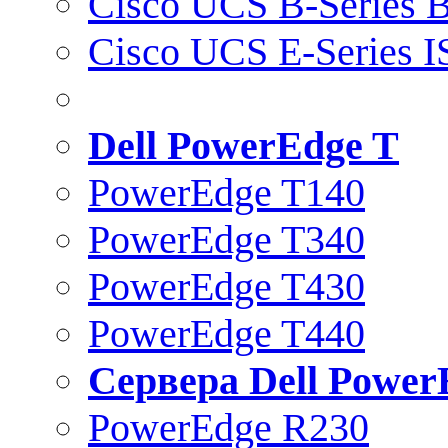
Cisco UCS B-Series B
Cisco UCS E-Series 
Dell PowerEdge T
PowerEdge T140
PowerEdge T340
PowerEdge T430
PowerEdge T440
Сервера Dell Power
PowerEdge R230