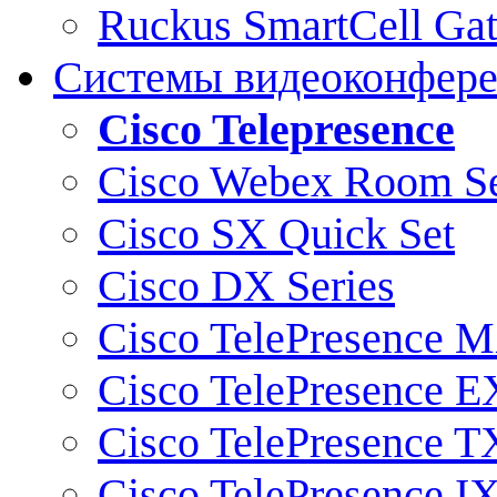
Ruckus SmartCell Ga
Системы видеоконфер
Cisco Telepresence
Cisco Webex Room Se
Cisco SX Quick Set
Cisco DX Series
Cisco TelePresence M
Cisco TelePresence E
Cisco TelePresence T
Cisco TelePresence I