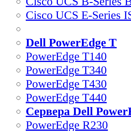
Cisco UCS B-Series B
Cisco UCS E-Series 
Dell PowerEdge T
PowerEdge T140
PowerEdge T340
PowerEdge T430
PowerEdge T440
Сервера Dell Power
PowerEdge R230