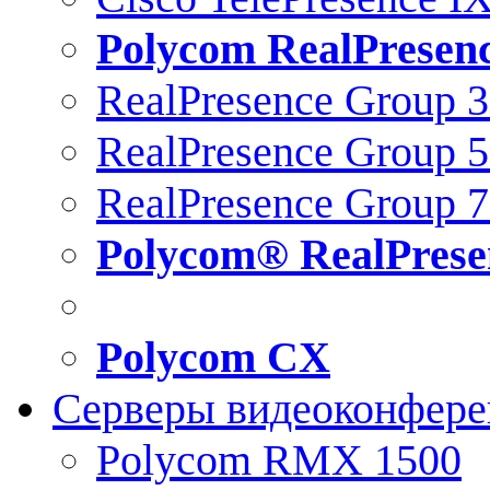
Polycom RealPresen
RealPresence Group 
RealPresence Group 
RealPresence Group 
Polycom® RealPrese
Polycom CX
Серверы видеоконфер
Polycom RMX 1500