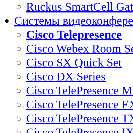
Ruckus SmartCell Ga
Системы видеоконфер
Cisco Telepresence
Cisco Webex Room Se
Cisco SX Quick Set
Cisco DX Series
Cisco TelePresence M
Cisco TelePresence E
Cisco TelePresence T
Cisco TelePresence I