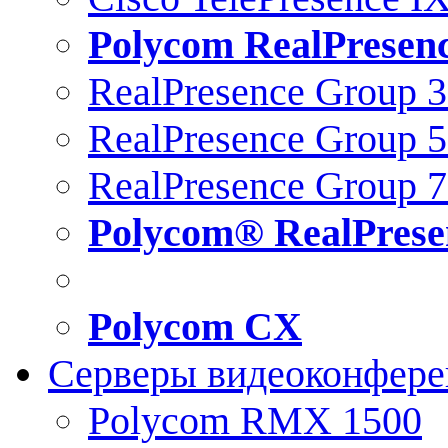
Polycom RealPresen
RealPresence Group 
RealPresence Group 
RealPresence Group 
Polycom® RealPrese
Polycom CX
Серверы видеоконфер
Polycom RMX 1500