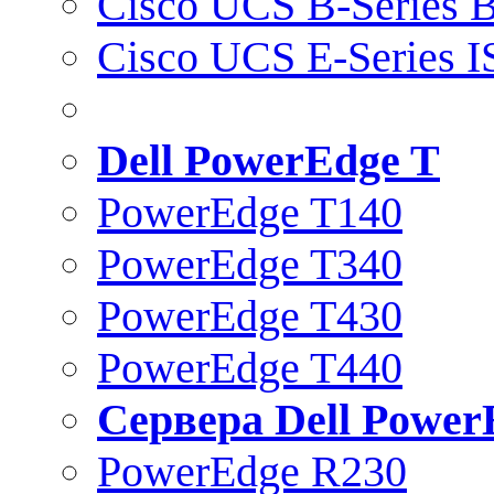
Cisco UCS B-Series B
Cisco UCS E-Series 
Dell PowerEdge T
PowerEdge T140
PowerEdge T340
PowerEdge T430
PowerEdge T440
Сервера Dell Power
PowerEdge R230