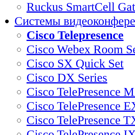
Ruckus SmartCell Ga
Системы видеоконфер
Cisco Telepresence
Cisco Webex Room Se
Cisco SX Quick Set
Cisco DX Series
Cisco TelePresence M
Cisco TelePresence E
Cisco TelePresence T
Cisco TelePresence I