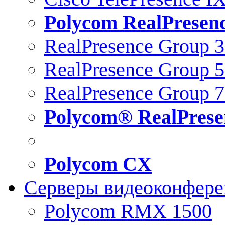
Polycom RealPresen
RealPresence Group 
RealPresence Group 
RealPresence Group 
Polycom® RealPrese
Polycom CX
Серверы видеоконфер
Polycom RMX 1500