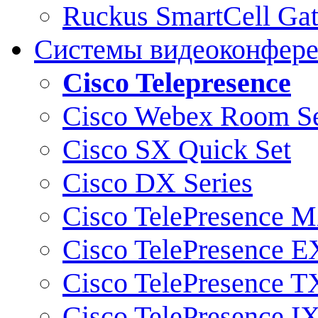
Ruckus SmartCell Ga
Системы видеоконфер
Cisco Telepresence
Cisco Webex Room Se
Cisco SX Quick Set
Cisco DX Series
Cisco TelePresence M
Cisco TelePresence E
Cisco TelePresence T
Cisco TelePresence I