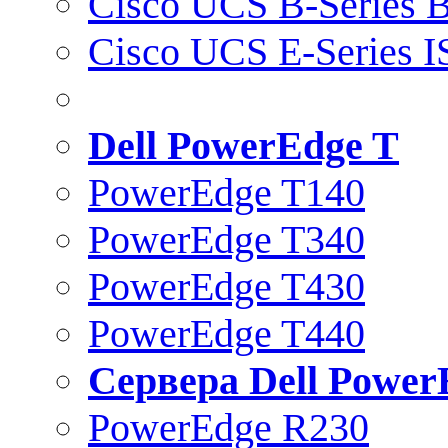
Cisco UCS B-Series B
Cisco UCS E-Series 
Dell PowerEdge T
PowerEdge T140
PowerEdge T340
PowerEdge T430
PowerEdge T440
Сервера Dell Power
PowerEdge R230