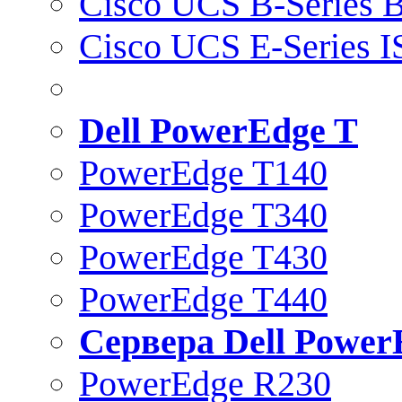
Cisco UCS B-Series B
Cisco UCS E-Series 
Dell PowerEdge T
PowerEdge T140
PowerEdge T340
PowerEdge T430
PowerEdge T440
Сервера Dell Power
PowerEdge R230