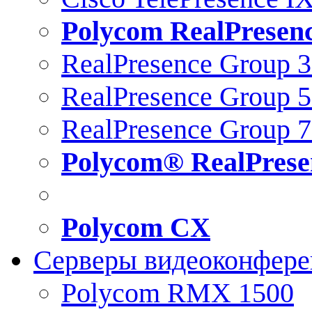
Polycom RealPresen
RealPresence Group 
RealPresence Group 
RealPresence Group 
Polycom® RealPrese
Polycom CX
Серверы видеоконфер
Polycom RMX 1500