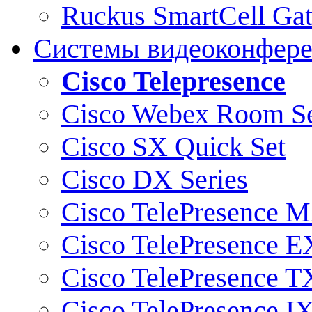
Ruckus SmartCell Ga
Системы видеоконфер
Cisco Telepresence
Cisco Webex Room Se
Cisco SX Quick Set
Cisco DX Series
Cisco TelePresence M
Cisco TelePresence E
Cisco TelePresence T
Cisco TelePresence I