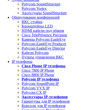
Polycom SoundStructure
Polycom Vortex
Аксессуары SoundStructure
Оборудование конференций
ВКС стойки
Кронштейны LED
HDMI кабели под обжим
Cisco TelePresence Precision
Камеры Polycom EagleEye
Polycom EagleEye Producer
Polycom EagleEye Director
Кабели Polycom
Пульты управления ВКС
IP телефоны
Сisco Phone IP телефоны
Cisco 7800 IP Phone
Cisco 8800 IP Phone
Polycom IP телефоны
Polycom SoundPoint IP
Polycom VVX IP
Polycom CX IP
Аксессуары IP-телефонов
Гарнитуры для IP телефонов
Консоли для IP телефонов