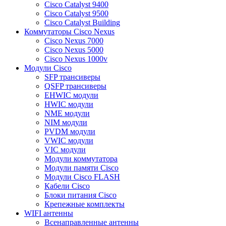
Cisco Catalyst 9400
Cisco Catalyst 9500
Cisco Catalyst Building
Коммутаторы Cisco Nexus
Cisco Nexus 7000
Cisco Nexus 5000
Cisco Nexus 1000v
Модули Cisco
SFP трансиверы
QSFP трансиверы
EHWIC модули
HWIC модули
NME модули
NIM модули
PVDM модули
VWIC модули
VIC модули
Модули коммутатора
Модули памяти Cisco
Модули Cisco FLASH
Кабели Cisco
Блоки питания Cisco
Крепежные комплекты
WIFI антенны
Всенаправленные антенны