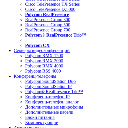
Cisco TelePresence TX Series
Cisco TelePresence IX5000
Polycom RealPresence
RealPresence Group 300
RealPresence Group 500
RealPresence Group 700
Polycom® RealPresence Trio™
Polycom CX
Серверы видеоконференций
Polycom RMX 1500
Polycom RMX 2000
Polycom RMX 4000
Polycom RSS 4000
Конференц-телефоны
Polycom SoundStation Duo
Polycom SoundStation IP
Polycom® RealPresence Trio™
Конференц-телефон IP
Конференц-телефон аналог
Дополнительные микрофоны
Дополнительные кабели
Блоки питания
Комплектующие
Аудио микшеры