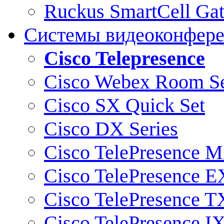
Ruckus SmartCell Ga
Системы видеоконфер
Cisco Telepresence
Cisco Webex Room Se
Cisco SX Quick Set
Cisco DX Series
Cisco TelePresence M
Cisco TelePresence E
Cisco TelePresence T
Cisco TelePresence I