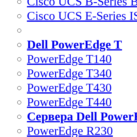
Cisco UCS B-Series B
Cisco UCS E-Series 
Dell PowerEdge T
PowerEdge T140
PowerEdge T340
PowerEdge T430
PowerEdge T440
Сервера Dell Power
PowerEdge R230