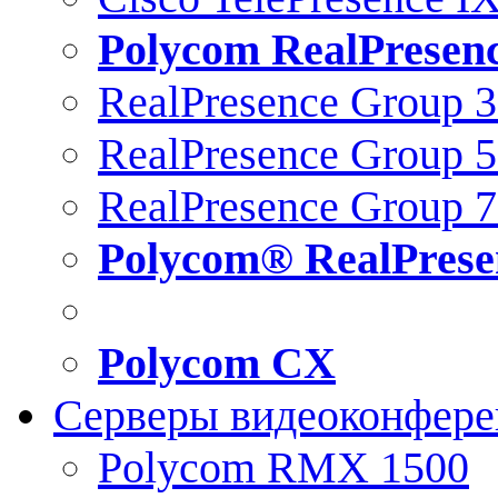
Polycom RealPresen
RealPresence Group 
RealPresence Group 
RealPresence Group 
Polycom® RealPrese
Polycom CX
Серверы видеоконфер
Polycom RMX 1500