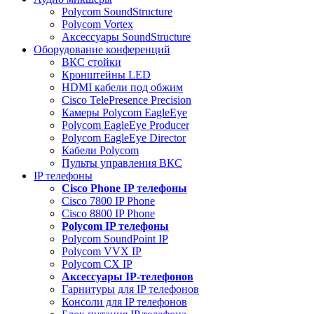
Polycom SoundStructure
Polycom Vortex
Аксессуары SoundStructure
Оборудование конференций
ВКС стойки
Кронштейны LED
HDMI кабели под обжим
Cisco TelePresence Precision
Камеры Polycom EagleEye
Polycom EagleEye Producer
Polycom EagleEye Director
Кабели Polycom
Пульты управления ВКС
IP телефоны
Сisco Phone IP телефоны
Cisco 7800 IP Phone
Cisco 8800 IP Phone
Polycom IP телефоны
Polycom SoundPoint IP
Polycom VVX IP
Polycom CX IP
Аксессуары IP-телефонов
Гарнитуры для IP телефонов
Консоли для IP телефонов