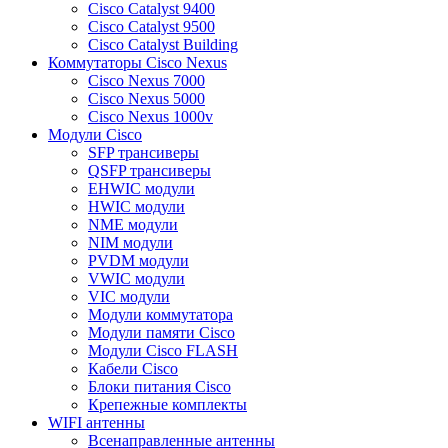
Cisco Catalyst 9400
Cisco Catalyst 9500
Cisco Catalyst Building
Коммутаторы Cisco Nexus
Cisco Nexus 7000
Cisco Nexus 5000
Cisco Nexus 1000v
Модули Cisco
SFP трансиверы
QSFP трансиверы
EHWIC модули
HWIC модули
NME модули
NIM модули
PVDM модули
VWIC модули
VIC модули
Модули коммутатора
Модули памяти Cisco
Модули Cisco FLASH
Кабели Cisco
Блоки питания Cisco
Крепежные комплекты
WIFI антенны
Всенаправленные антенны