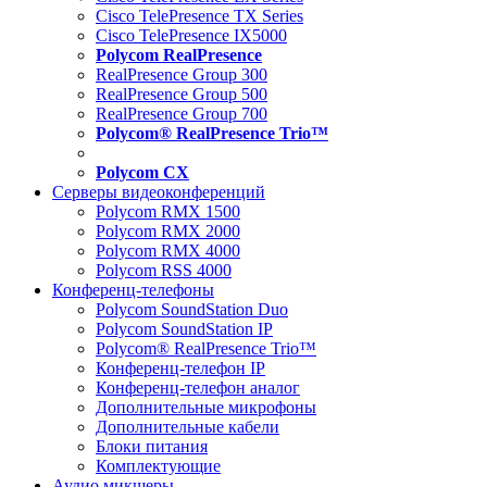
Cisco TelePresence TX Series
Cisco TelePresence IX5000
Polycom RealPresence
RealPresence Group 300
RealPresence Group 500
RealPresence Group 700
Polycom® RealPresence Trio™
Polycom CX
Серверы видеоконференций
Polycom RMX 1500
Polycom RMX 2000
Polycom RMX 4000
Polycom RSS 4000
Конференц-телефоны
Polycom SoundStation Duo
Polycom SoundStation IP
Polycom® RealPresence Trio™
Конференц-телефон IP
Конференц-телефон аналог
Дополнительные микрофоны
Дополнительные кабели
Блоки питания
Комплектующие
Аудио микшеры