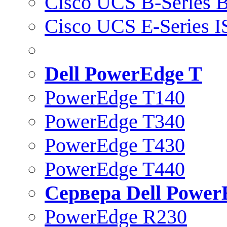
Cisco UCS B-Series B
Cisco UCS E-Series 
Dell PowerEdge T
PowerEdge T140
PowerEdge T340
PowerEdge T430
PowerEdge T440
Сервера Dell Power
PowerEdge R230