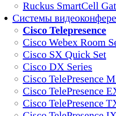
Ruckus SmartCell Ga
Системы видеоконфер
Cisco Telepresence
Cisco Webex Room Se
Cisco SX Quick Set
Cisco DX Series
Cisco TelePresence M
Cisco TelePresence E
Cisco TelePresence T
Cisco TelePresence I