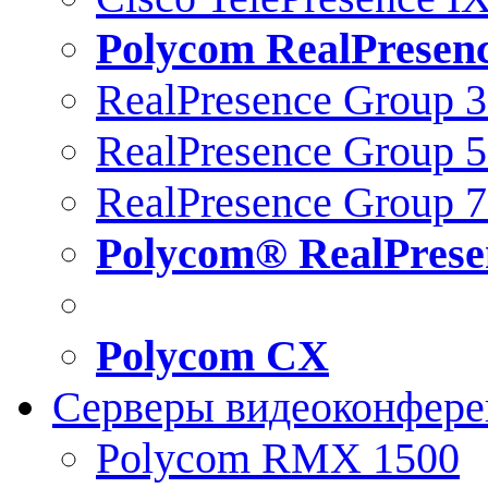
Polycom RealPresen
RealPresence Group 
RealPresence Group 
RealPresence Group 
Polycom® RealPrese
Polycom CX
Серверы видеоконфер
Polycom RMX 1500