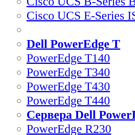
Cisco UCS B-Series B
Cisco UCS E-Series 
Dell PowerEdge T
PowerEdge T140
PowerEdge T340
PowerEdge T430
PowerEdge T440
Сервера Dell Power
PowerEdge R230