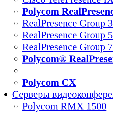
Polycom RealPresen
RealPresence Group 
RealPresence Group 
RealPresence Group 
Polycom® RealPrese
Polycom CX
Серверы видеоконфер
Polycom RMX 1500