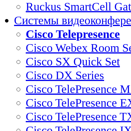
Ruckus SmartCell Ga
Системы видеоконфер
Cisco Telepresence
Cisco Webex Room Se
Cisco SX Quick Set
Cisco DX Series
Cisco TelePresence M
Cisco TelePresence E
Cisco TelePresence T
Cisco TelePresence I