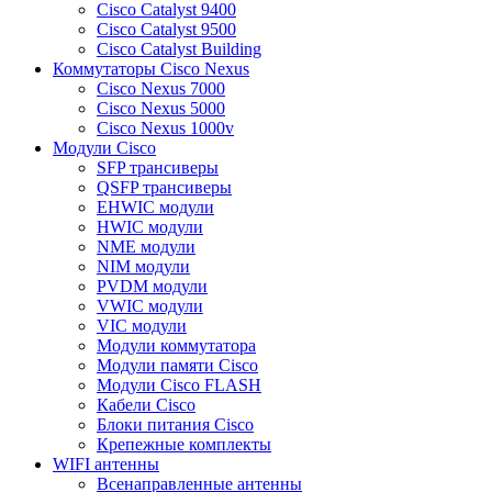
Cisco Catalyst 9400
Cisco Catalyst 9500
Cisco Catalyst Building
Коммутаторы Cisco Nexus
Cisco Nexus 7000
Cisco Nexus 5000
Cisco Nexus 1000v
Модули Cisco
SFP трансиверы
QSFP трансиверы
EHWIC модули
HWIC модули
NME модули
NIM модули
PVDM модули
VWIC модули
VIC модули
Модули коммутатора
Модули памяти Cisco
Модули Cisco FLASH
Кабели Cisco
Блоки питания Cisco
Крепежные комплекты
WIFI антенны
Всенаправленные антенны