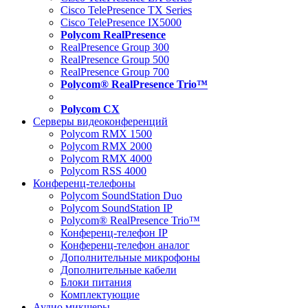
Cisco TelePresence TX Series
Cisco TelePresence IX5000
Polycom RealPresence
RealPresence Group 300
RealPresence Group 500
RealPresence Group 700
Polycom® RealPresence Trio™
Polycom CX
Серверы видеоконференций
Polycom RMX 1500
Polycom RMX 2000
Polycom RMX 4000
Polycom RSS 4000
Конференц-телефоны
Polycom SoundStation Duo
Polycom SoundStation IP
Polycom® RealPresence Trio™
Конференц-телефон IP
Конференц-телефон аналог
Дополнительные микрофоны
Дополнительные кабели
Блоки питания
Комплектующие
Аудио микшеры