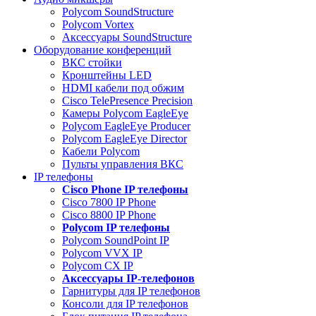
Polycom SoundStructure
Polycom Vortex
Аксессуары SoundStructure
Оборудование конференций
ВКС стойки
Кронштейны LED
HDMI кабели под обжим
Cisco TelePresence Precision
Камеры Polycom EagleEye
Polycom EagleEye Producer
Polycom EagleEye Director
Кабели Polycom
Пульты управления ВКС
IP телефоны
Сisco Phone IP телефоны
Cisco 7800 IP Phone
Cisco 8800 IP Phone
Polycom IP телефоны
Polycom SoundPoint IP
Polycom VVX IP
Polycom CX IP
Аксессуары IP-телефонов
Гарнитуры для IP телефонов
Консоли для IP телефонов