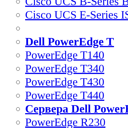
Cisco UCS B-Series B
Cisco UCS E-Series 
Dell PowerEdge T
PowerEdge T140
PowerEdge T340
PowerEdge T430
PowerEdge T440
Сервера Dell Power
PowerEdge R230