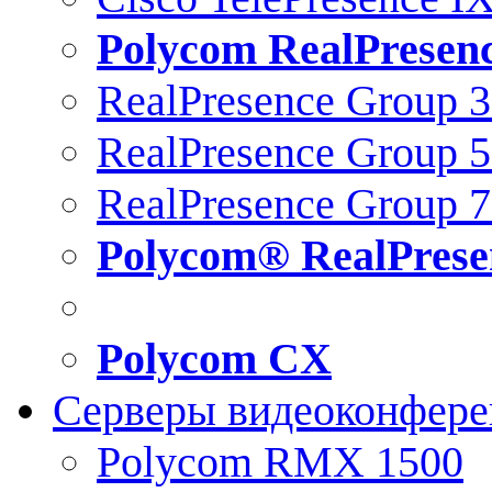
Polycom RealPresen
RealPresence Group 
RealPresence Group 
RealPresence Group 
Polycom® RealPrese
Polycom CX
Серверы видеоконфер
Polycom RMX 1500