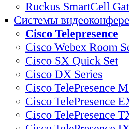
Ruckus SmartCell Ga
Системы видеоконфер
Cisco Telepresence
Cisco Webex Room Se
Cisco SX Quick Set
Cisco DX Series
Cisco TelePresence M
Cisco TelePresence E
Cisco TelePresence T
Cisco TelePresence I