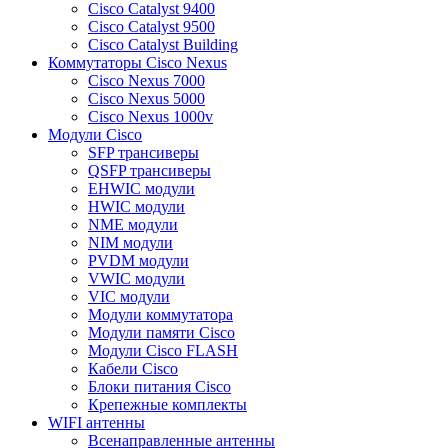
Cisco Catalyst 9400
Cisco Catalyst 9500
Cisco Catalyst Building
Коммутаторы Cisco Nexus
Cisco Nexus 7000
Cisco Nexus 5000
Cisco Nexus 1000v
Модули Cisco
SFP трансиверы
QSFP трансиверы
EHWIC модули
HWIC модули
NME модули
NIM модули
PVDM модули
VWIC модули
VIC модули
Модули коммутатора
Модули памяти Cisco
Модули Cisco FLASH
Кабели Cisco
Блоки питания Cisco
Крепежные комплекты
WIFI антенны
Всенаправленные антенны