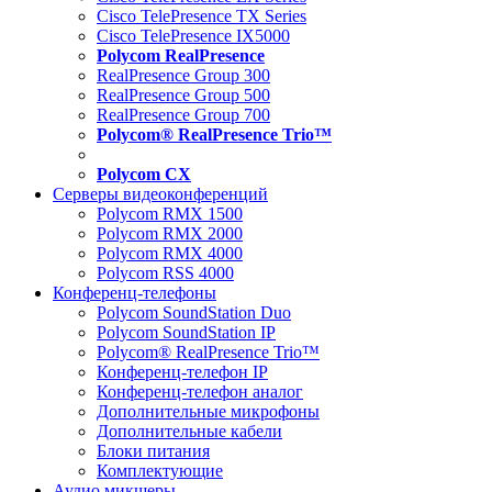
Cisco TelePresence TX Series
Cisco TelePresence IX5000
Polycom RealPresence
RealPresence Group 300
RealPresence Group 500
RealPresence Group 700
Polycom® RealPresence Trio™
Polycom CX
Серверы видеоконференций
Polycom RMX 1500
Polycom RMX 2000
Polycom RMX 4000
Polycom RSS 4000
Конференц-телефоны
Polycom SoundStation Duo
Polycom SoundStation IP
Polycom® RealPresence Trio™
Конференц-телефон IP
Конференц-телефон аналог
Дополнительные микрофоны
Дополнительные кабели
Блоки питания
Комплектующие
Аудио микшеры