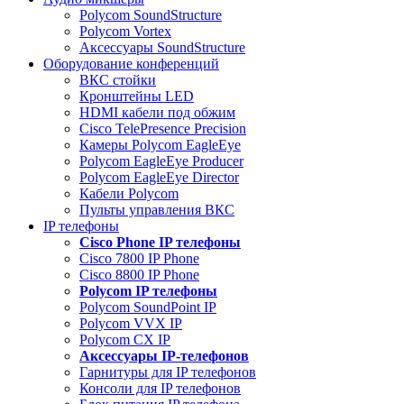
Polycom SoundStructure
Polycom Vortex
Аксессуары SoundStructure
Оборудование конференций
ВКС стойки
Кронштейны LED
HDMI кабели под обжим
Cisco TelePresence Precision
Камеры Polycom EagleEye
Polycom EagleEye Producer
Polycom EagleEye Director
Кабели Polycom
Пульты управления ВКС
IP телефоны
Сisco Phone IP телефоны
Cisco 7800 IP Phone
Cisco 8800 IP Phone
Polycom IP телефоны
Polycom SoundPoint IP
Polycom VVX IP
Polycom CX IP
Аксессуары IP-телефонов
Гарнитуры для IP телефонов
Консоли для IP телефонов