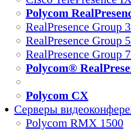
Polycom RealPresen
RealPresence Group 
RealPresence Group 
RealPresence Group 
Polycom® RealPrese
Polycom CX
Серверы видеоконфер
Polycom RMX 1500