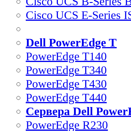
Cisco UCS B-Series B
Cisco UCS E-Series 
Dell PowerEdge T
PowerEdge T140
PowerEdge T340
PowerEdge T430
PowerEdge T440
Сервера Dell Power
PowerEdge R230