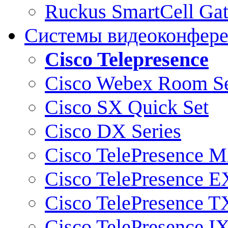
Ruckus SmartCell Ga
Системы видеоконфер
Cisco Telepresence
Cisco Webex Room Se
Cisco SX Quick Set
Cisco DX Series
Cisco TelePresence M
Cisco TelePresence E
Cisco TelePresence T
Cisco TelePresence I