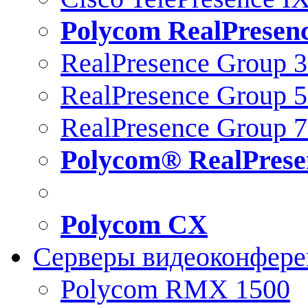
Polycom RealPresen
RealPresence Group 
RealPresence Group 
RealPresence Group 
Polycom® RealPrese
Polycom CX
Серверы видеоконфер
Polycom RMX 1500