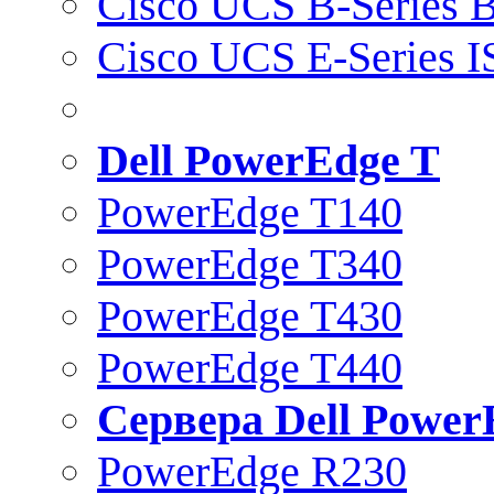
Cisco UCS B-Series B
Cisco UCS E-Series 
Dell PowerEdge T
PowerEdge T140
PowerEdge T340
PowerEdge T430
PowerEdge T440
Сервера Dell Power
PowerEdge R230