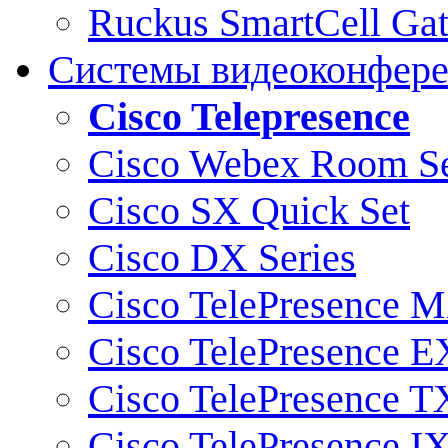
Ruckus SmartCell Ga
Системы видеоконфер
Cisco Telepresence
Cisco Webex Room Se
Cisco SX Quick Set
Cisco DX Series
Cisco TelePresence M
Cisco TelePresence E
Cisco TelePresence T
Cisco TelePresence I