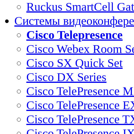
Ruckus SmartCell Ga
Системы видеоконфер
Cisco Telepresence
Cisco Webex Room Se
Cisco SX Quick Set
Cisco DX Series
Cisco TelePresence M
Cisco TelePresence E
Cisco TelePresence T
Cisco TelePresence I