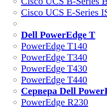
Cisco UCS B-Series B
Cisco UCS E-Series 
Dell PowerEdge T
PowerEdge T140
PowerEdge T340
PowerEdge T430
PowerEdge T440
Сервера Dell Power
PowerEdge R230