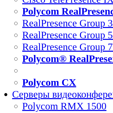
Polycom RealPresen
RealPresence Group 
RealPresence Group 
RealPresence Group 
Polycom® RealPrese
Polycom CX
Серверы видеоконфер
Polycom RMX 1500