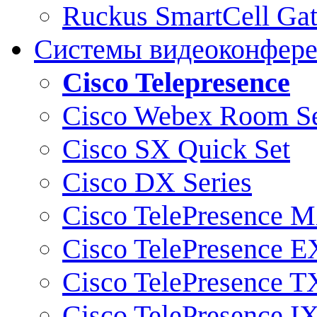
Ruckus SmartCell Ga
Системы видеоконфер
Cisco Telepresence
Cisco Webex Room Se
Cisco SX Quick Set
Cisco DX Series
Cisco TelePresence M
Cisco TelePresence E
Cisco TelePresence T
Cisco TelePresence I