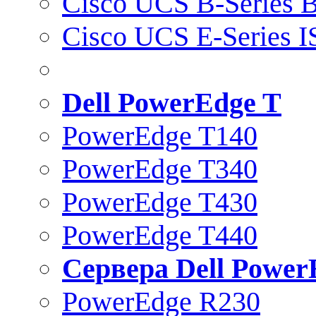
Cisco UCS B-Series B
Cisco UCS E-Series 
Dell PowerEdge T
PowerEdge T140
PowerEdge T340
PowerEdge T430
PowerEdge T440
Сервера Dell Power
PowerEdge R230