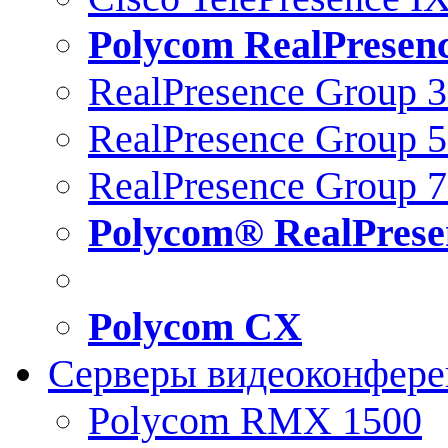
Polycom RealPresen
RealPresence Group 
RealPresence Group 
RealPresence Group 
Polycom® RealPrese
Polycom CX
Серверы видеоконфер
Polycom RMX 1500