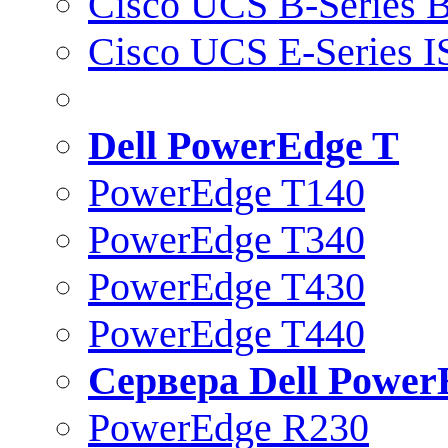
Cisco UCS B-Series B
Cisco UCS E-Series 
Dell PowerEdge T
PowerEdge T140
PowerEdge T340
PowerEdge T430
PowerEdge T440
Сервера Dell Power
PowerEdge R230