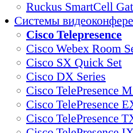
Ruckus SmartCell Ga
Системы видеоконфер
Cisco Telepresence
Cisco Webex Room Se
Cisco SX Quick Set
Cisco DX Series
Cisco TelePresence M
Cisco TelePresence E
Cisco TelePresence T
Cisco TelePresence I