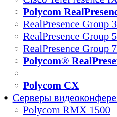
Polycom RealPresen
RealPresence Group 
RealPresence Group 
RealPresence Group 
Polycom® RealPrese
Polycom CX
Серверы видеоконфер
Polycom RMX 1500