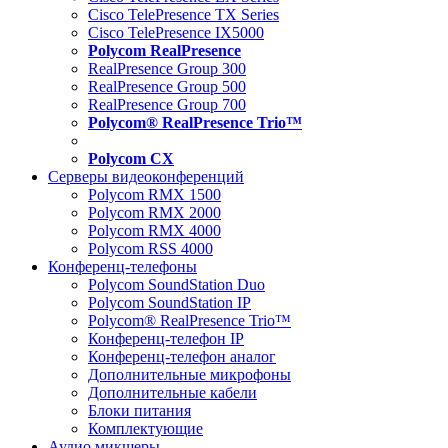
Cisco TelePresence TX Series
Cisco TelePresence IX5000
Polycom RealPresence
RealPresence Group 300
RealPresence Group 500
RealPresence Group 700
Polycom® RealPresence Trio™
Polycom CX
Серверы видеоконференций
Polycom RMX 1500
Polycom RMX 2000
Polycom RMX 4000
Polycom RSS 4000
Конференц-телефоны
Polycom SoundStation Duo
Polycom SoundStation IP
Polycom® RealPresence Trio™
Конференц-телефон IP
Конференц-телефон аналог
Дополнительные микрофоны
Дополнительные кабели
Блоки питания
Комплектующие
Аудио микшеры