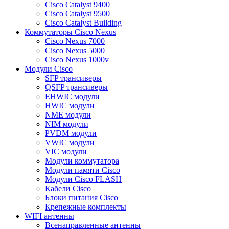
Cisco Catalyst 9400
Cisco Catalyst 9500
Cisco Catalyst Building
Коммутаторы Cisco Nexus
Cisco Nexus 7000
Cisco Nexus 5000
Cisco Nexus 1000v
Модули Cisco
SFP трансиверы
QSFP трансиверы
EHWIC модули
HWIC модули
NME модули
NIM модули
PVDM модули
VWIC модули
VIC модули
Модули коммутатора
Модули памяти Cisco
Модули Cisco FLASH
Кабели Cisco
Блоки питания Cisco
Крепежные комплекты
WIFI антенны
Всенаправленные антенны