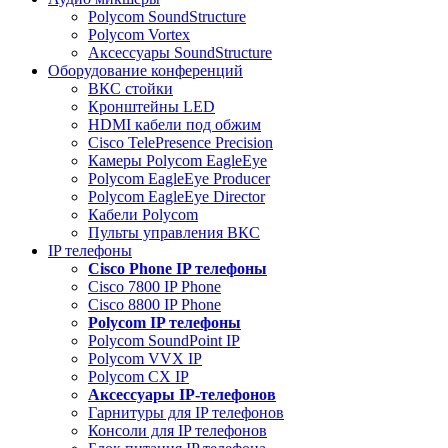
Polycom SoundStructure
Polycom Vortex
Аксессуары SoundStructure
Оборудование конференций
ВКС стойки
Кронштейны LED
HDMI кабели под обжим
Cisco TelePresence Precision
Камеры Polycom EagleEye
Polycom EagleEye Producer
Polycom EagleEye Director
Кабели Polycom
Пульты управления ВКС
IP телефоны
Сisco Phone IP телефоны
Cisco 7800 IP Phone
Cisco 8800 IP Phone
Polycom IP телефоны
Polycom SoundPoint IP
Polycom VVX IP
Polycom CX IP
Аксессуары IP-телефонов
Гарнитуры для IP телефонов
Консоли для IP телефонов