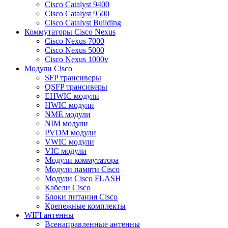
Cisco Catalyst 9400
Cisco Catalyst 9500
Cisco Catalyst Building
Коммутаторы Cisco Nexus
Cisco Nexus 7000
Cisco Nexus 5000
Cisco Nexus 1000v
Модули Cisco
SFP трансиверы
QSFP трансиверы
EHWIC модули
HWIC модули
NME модули
NIM модули
PVDM модули
VWIC модули
VIC модули
Модули коммутатора
Модули памяти Cisco
Модули Cisco FLASH
Кабели Cisco
Блоки питания Cisco
Крепежные комплекты
WIFI антенны
Всенаправленные антенны