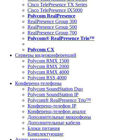
Cisco TelePresence TX Series
Cisco TelePresence IX5000
Polycom RealPresence
RealPresence Group 300
RealPresence Group 500
RealPresence Group 700
Polycom® RealPresence Trio™
Polycom CX
Серверы видеоконференций
Polycom RMX 1500
Polycom RMX 2000
Polycom RMX 4000
Polycom RSS 4000
Конференц-телефоны
Polycom SoundStation Duo
Polycom SoundStation IP
Polycom® RealPresence Trio™
Конференц-телефон IP
Конференц-телефон аналог
Дополнительные микрофоны
Дополнительные кабели
Блоки питания
Комплектующие
Аудио микшеры