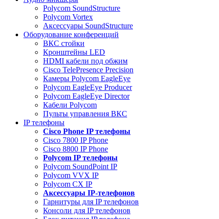
Polycom SoundStructure
Polycom Vortex
Аксессуары SoundStructure
Оборудование конференций
ВКС стойки
Кронштейны LED
HDMI кабели под обжим
Cisco TelePresence Precision
Камеры Polycom EagleEye
Polycom EagleEye Producer
Polycom EagleEye Director
Кабели Polycom
Пульты управления ВКС
IP телефоны
Сisco Phone IP телефоны
Cisco 7800 IP Phone
Cisco 8800 IP Phone
Polycom IP телефоны
Polycom SoundPoint IP
Polycom VVX IP
Polycom CX IP
Аксессуары IP-телефонов
Гарнитуры для IP телефонов
Консоли для IP телефонов