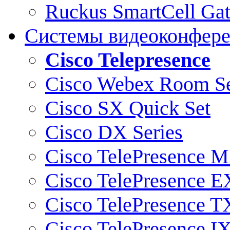
Ruckus SmartCell Ga
Системы видеоконфер
Cisco Telepresence
Cisco Webex Room Se
Cisco SX Quick Set
Cisco DX Series
Cisco TelePresence M
Cisco TelePresence E
Cisco TelePresence T
Cisco TelePresence I