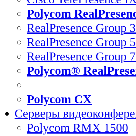
Polycom RealPresen
RealPresence Group 
RealPresence Group 
RealPresence Group 
Polycom® RealPrese
Polycom CX
Серверы видеоконфер
Polycom RMX 1500