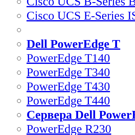
Cisco UCS B-Series B
Cisco UCS E-Series 
Dell PowerEdge T
PowerEdge T140
PowerEdge T340
PowerEdge T430
PowerEdge T440
Сервера Dell Power
PowerEdge R230