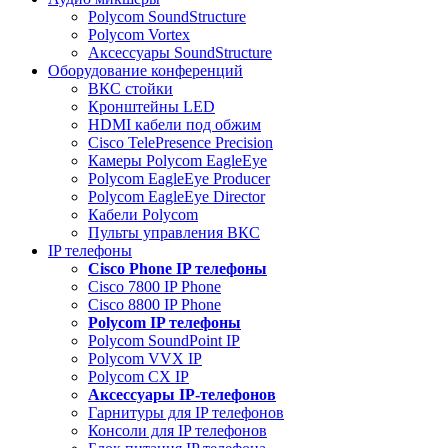
Polycom SoundStructure
Polycom Vortex
Аксессуары SoundStructure
Оборудование конференций
ВКС стойки
Кронштейны LED
HDMI кабели под обжим
Cisco TelePresence Precision
Камеры Polycom EagleEye
Polycom EagleEye Producer
Polycom EagleEye Director
Кабели Polycom
Пульты управления ВКС
IP телефоны
Сisco Phone IP телефоны
Cisco 7800 IP Phone
Cisco 8800 IP Phone
Polycom IP телефоны
Polycom SoundPoint IP
Polycom VVX IP
Polycom CX IP
Аксессуары IP-телефонов
Гарнитуры для IP телефонов
Консоли для IP телефонов