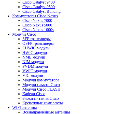
Cisco Catalyst 9400
Cisco Catalyst 9500
Cisco Catalyst Building
Коммутаторы Cisco Nexus
Cisco Nexus 7000
Cisco Nexus 5000
Cisco Nexus 1000v
Модули Cisco
SFP трансиверы
QSFP трансиверы
EHWIC модули
HWIC модули
NME модули
NIM модули
PVDM модули
VWIC модули
VIC модули
Модули коммутатора
Модули памяти Cisco
Модули Cisco FLASH
Кабели Cisco
Блоки питания Cisco
Крепежные комплекты
WIFI антенны
Всенаправленные антенны