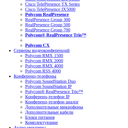
Cisco TelePresence TX Series
Cisco TelePresence IX5000
Polycom RealPresence
RealPresence Group 300
RealPresence Group 500
RealPresence Group 700
Polycom® RealPresence Trio™
Polycom CX
Серверы видеоконференций
Polycom RMX 1500
Polycom RMX 2000
Polycom RMX 4000
Polycom RSS 4000
Конференц-телефоны
Polycom SoundStation Duo
Polycom SoundStation IP
Polycom® RealPresence Trio™
Конференц-телефон IP
Конференц-телефон аналог
Дополнительные микрофоны
Дополнительные кабели
Блоки питания
Комплектующие
Аудио микшеры