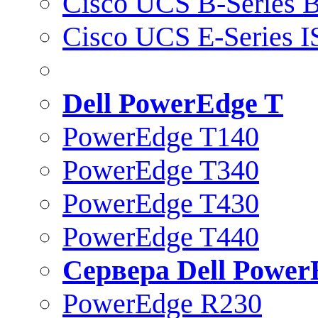
Cisco UCS B-Series B
Cisco UCS E-Series 
Dell PowerEdge T
PowerEdge T140
PowerEdge T340
PowerEdge T430
PowerEdge T440
Сервера Dell Power
PowerEdge R230