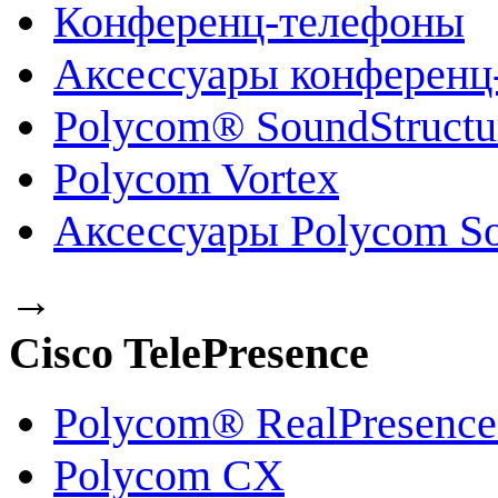
Конференц-телефоны
Аксессуары конференц
Polycom® SoundStruct
Polycom Vortex
Аксессуары Polycom So
→
Cisco TelePresence
Polycom® RealPresenc
Polycom CX