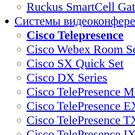
Ruckus SmartCell Ga
Системы видеоконфер
Cisco Telepresence
Cisco Webex Room Se
Cisco SX Quick Set
Cisco DX Series
Cisco TelePresence M
Cisco TelePresence E
Cisco TelePresence T
Cisco TelePresence I