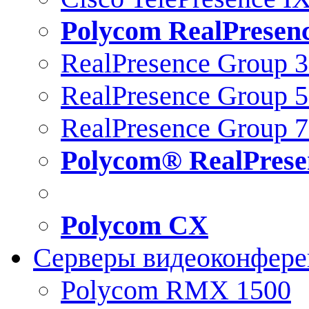
Polycom RealPresen
RealPresence Group 
RealPresence Group 
RealPresence Group 
Polycom® RealPrese
Polycom CX
Серверы видеоконфер
Polycom RMX 1500