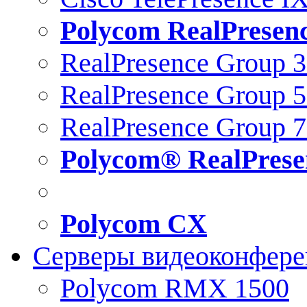
Polycom RealPresen
RealPresence Group 
RealPresence Group 
RealPresence Group 
Polycom® RealPrese
Polycom CX
Серверы видеоконфер
Polycom RMX 1500