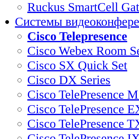
Ruckus SmartCell Ga
Системы видеоконфер
Cisco Telepresence
Cisco Webex Room Se
Cisco SX Quick Set
Cisco DX Series
Cisco TelePresence M
Cisco TelePresence E
Cisco TelePresence T
Cisco TelePresence I