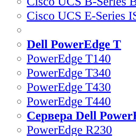
Cisco UCS B-Series B
Cisco UCS E-Series 
Dell PowerEdge T
PowerEdge T140
PowerEdge T340
PowerEdge T430
PowerEdge T440
Сервера Dell Power
PowerEdge R230