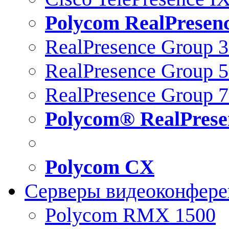
Polycom RealPresen
RealPresence Group 
RealPresence Group 
RealPresence Group 
Polycom® RealPrese
Polycom CX
Серверы видеоконфер
Polycom RMX 1500