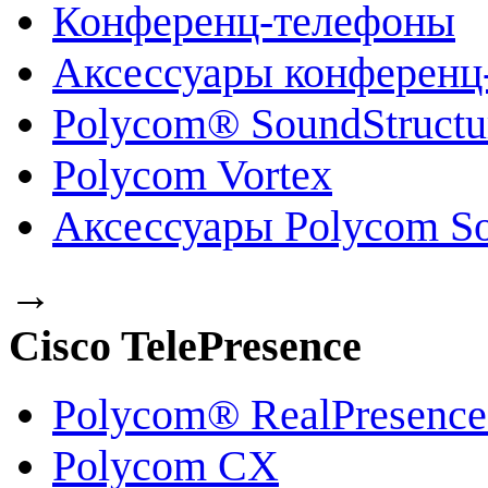
Конференц-телефоны
Аксессуары конференц
Polycom® SoundStruct
Polycom Vortex
Аксессуары Polycom So
→
Cisco TelePresence
Polycom® RealPresenc
Polycom CX