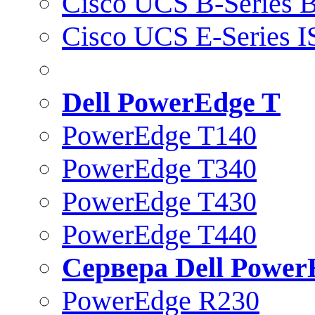
Cisco UCS B-Series B
Cisco UCS E-Series 
Dell PowerEdge T
PowerEdge T140
PowerEdge T340
PowerEdge T430
PowerEdge T440
Сервера Dell Power
PowerEdge R230