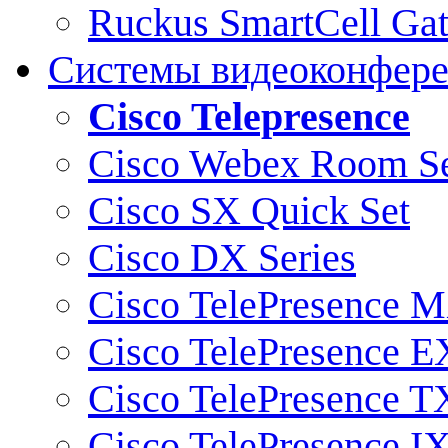
Ruckus SmartCell Ga
Системы видеоконфер
Cisco Telepresence
Cisco Webex Room Se
Cisco SX Quick Set
Cisco DX Series
Cisco TelePresence M
Cisco TelePresence E
Cisco TelePresence T
Cisco TelePresence I