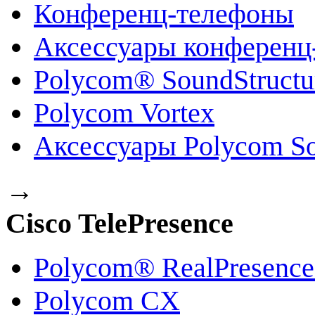
Конференц-телефоны
Аксессуары конференц
Polycom® SoundStruct
Polycom Vortex
Аксессуары Polycom So
→
Cisco TelePresence
Polycom® RealPresenc
Polycom CX