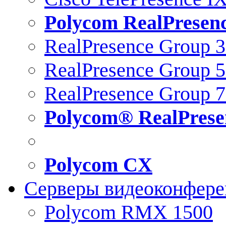
Polycom RealPresen
RealPresence Group 
RealPresence Group 
RealPresence Group 
Polycom® RealPrese
Polycom CX
Серверы видеоконфер
Polycom RMX 1500