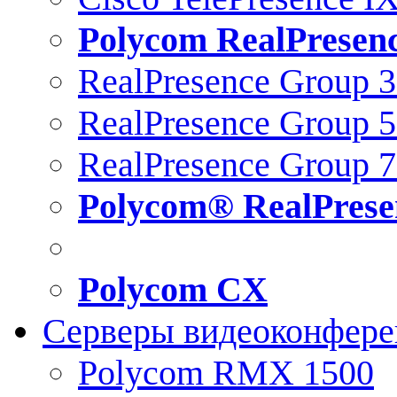
Polycom RealPresen
RealPresence Group 
RealPresence Group 
RealPresence Group 
Polycom® RealPrese
Polycom CX
Серверы видеоконфер
Polycom RMX 1500