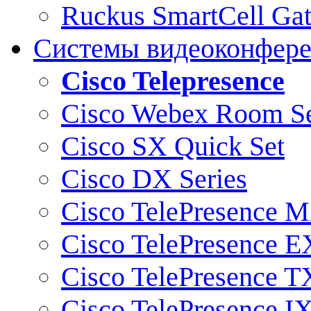
Ruckus SmartCell Ga
Системы видеоконфер
Cisco Telepresence
Cisco Webex Room Se
Cisco SX Quick Set
Cisco DX Series
Cisco TelePresence M
Cisco TelePresence E
Cisco TelePresence T
Cisco TelePresence I