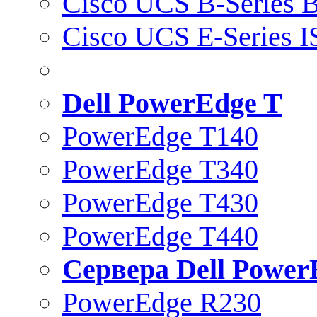
Cisco UCS B-Series B
Cisco UCS E-Series 
Dell PowerEdge T
PowerEdge T140
PowerEdge T340
PowerEdge T430
PowerEdge T440
Сервера Dell Power
PowerEdge R230