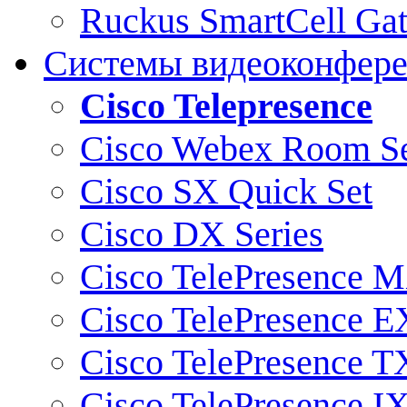
Ruckus SmartCell Ga
Системы видеоконфер
Cisco Telepresence
Cisco Webex Room Se
Cisco SX Quick Set
Cisco DX Series
Cisco TelePresence M
Cisco TelePresence E
Cisco TelePresence T
Cisco TelePresence I