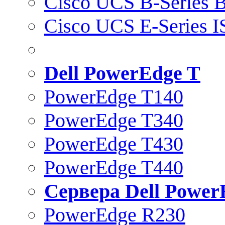
Cisco UCS B-Series B
Cisco UCS E-Series 
Dell PowerEdge T
PowerEdge T140
PowerEdge T340
PowerEdge T430
PowerEdge T440
Сервера Dell Power
PowerEdge R230