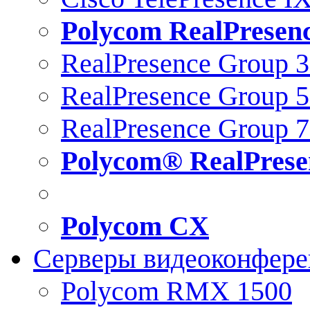
Polycom RealPresen
RealPresence Group 
RealPresence Group 
RealPresence Group 
Polycom® RealPrese
Polycom CX
Серверы видеоконфер
Polycom RMX 1500