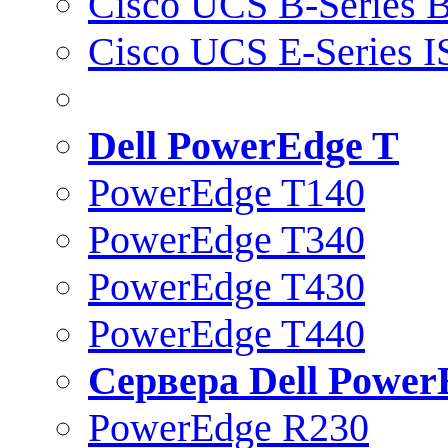
Cisco UCS B-Series B
Cisco UCS E-Series 
Dell PowerEdge T
PowerEdge T140
PowerEdge T340
PowerEdge T430
PowerEdge T440
Сервера Dell Power
PowerEdge R230