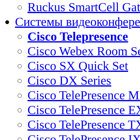
Ruckus SmartCell Ga
Системы видеоконфер
Cisco Telepresence
Cisco Webex Room Se
Cisco SX Quick Set
Cisco DX Series
Cisco TelePresence M
Cisco TelePresence E
Cisco TelePresence T
Cisco TelePresence I