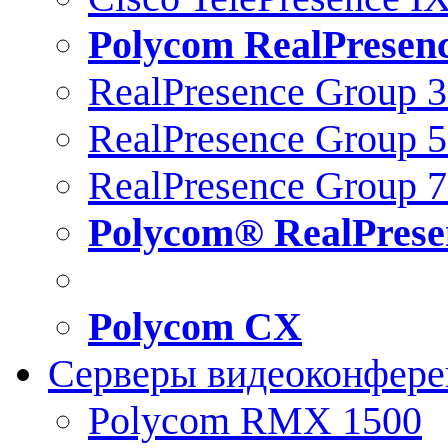
Polycom RealPresen
RealPresence Group 
RealPresence Group 
RealPresence Group 
Polycom® RealPrese
Polycom CX
Серверы видеоконфер
Polycom RMX 1500