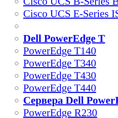
Cisco UCS B-Series B
Cisco UCS E-Series 
Dell PowerEdge T
PowerEdge T140
PowerEdge T340
PowerEdge T430
PowerEdge T440
Сервера Dell Power
PowerEdge R230