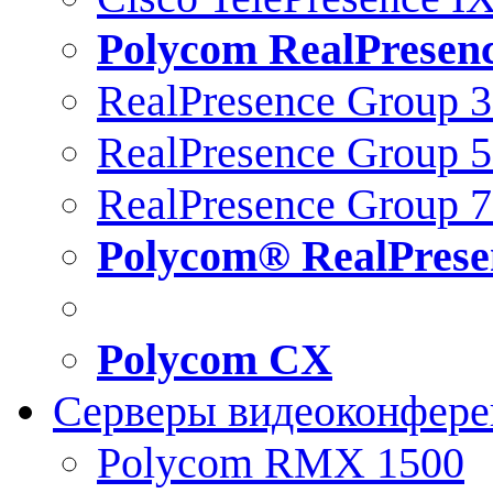
Polycom RealPresen
RealPresence Group 
RealPresence Group 
RealPresence Group 
Polycom® RealPrese
Polycom CX
Серверы видеоконфер
Polycom RMX 1500