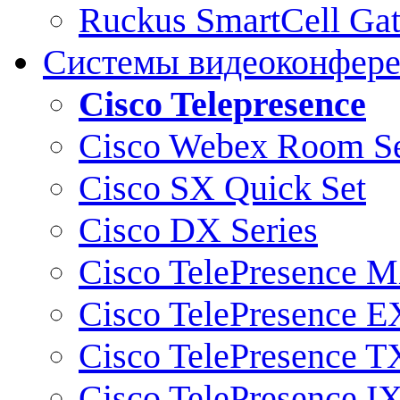
Ruckus SmartCell Ga
Системы видеоконфер
Cisco Telepresence
Cisco Webex Room Se
Cisco SX Quick Set
Cisco DX Series
Cisco TelePresence M
Cisco TelePresence E
Cisco TelePresence T
Cisco TelePresence I