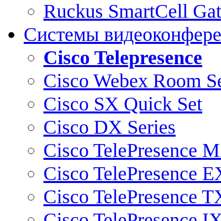
Ruckus SmartCell Ga
Системы видеоконфер
Cisco Telepresence
Cisco Webex Room Se
Cisco SX Quick Set
Cisco DX Series
Cisco TelePresence M
Cisco TelePresence E
Cisco TelePresence T
Cisco TelePresence I