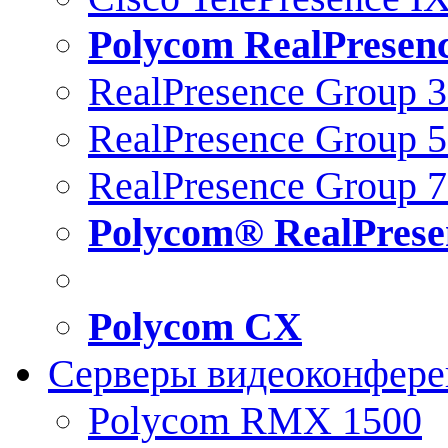
Polycom RealPresen
RealPresence Group 
RealPresence Group 
RealPresence Group 
Polycom® RealPrese
Polycom CX
Серверы видеоконфер
Polycom RMX 1500