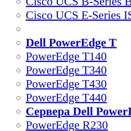
Cisco UCS B-Series B
Cisco UCS E-Series 
Dell PowerEdge T
PowerEdge T140
PowerEdge T340
PowerEdge T430
PowerEdge T440
Сервера Dell Power
PowerEdge R230