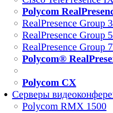
Polycom RealPresen
RealPresence Group 
RealPresence Group 
RealPresence Group 
Polycom® RealPrese
Polycom CX
Серверы видеоконфер
Polycom RMX 1500