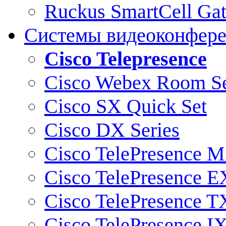
Ruckus SmartCell Ga
Системы видеоконфер
Cisco Telepresence
Cisco Webex Room Se
Cisco SX Quick Set
Cisco DX Series
Cisco TelePresence M
Cisco TelePresence E
Cisco TelePresence T
Cisco TelePresence I