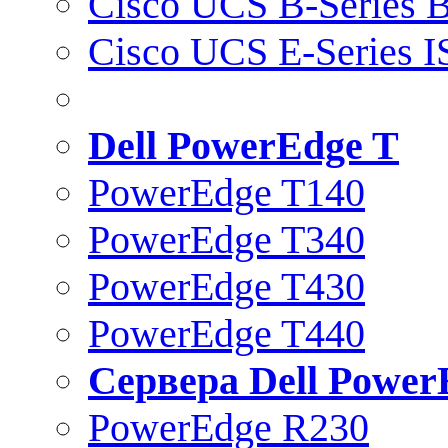
Cisco UCS B-Series B
Cisco UCS E-Series 
Dell PowerEdge T
PowerEdge T140
PowerEdge T340
PowerEdge T430
PowerEdge T440
Сервера Dell Power
PowerEdge R230