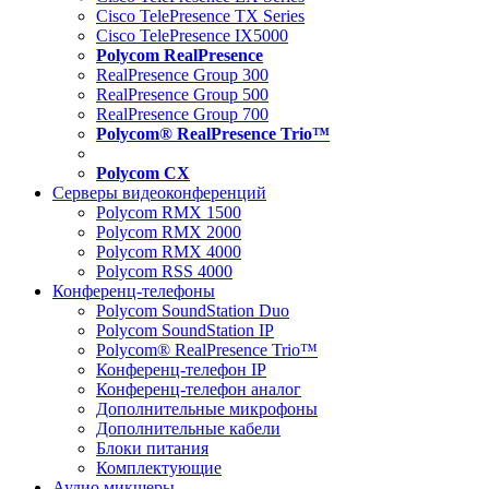
Cisco TelePresence TX Series
Cisco TelePresence IX5000
Polycom RealPresence
RealPresence Group 300
RealPresence Group 500
RealPresence Group 700
Polycom® RealPresence Trio™
Polycom CX
Серверы видеоконференций
Polycom RMX 1500
Polycom RMX 2000
Polycom RMX 4000
Polycom RSS 4000
Конференц-телефоны
Polycom SoundStation Duo
Polycom SoundStation IP
Polycom® RealPresence Trio™
Конференц-телефон IP
Конференц-телефон аналог
Дополнительные микрофоны
Дополнительные кабели
Блоки питания
Комплектующие
Аудио микшеры