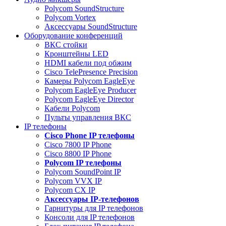
Polycom SoundStructure
Polycom Vortex
Аксессуары SoundStructure
Оборудование конференций
ВКС стойки
Кронштейны LED
HDMI кабели под обжим
Cisco TelePresence Precision
Камеры Polycom EagleEye
Polycom EagleEye Producer
Polycom EagleEye Director
Кабели Polycom
Пульты управления ВКС
IP телефоны
Сisco Phone IP телефоны
Cisco 7800 IP Phone
Cisco 8800 IP Phone
Polycom IP телефоны
Polycom SoundPoint IP
Polycom VVX IP
Polycom CX IP
Аксессуары IP-телефонов
Гарнитуры для IP телефонов
Консоли для IP телефонов