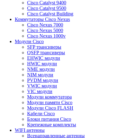
Cisco Catalyst 9400
Cisco Catalyst 9500
Cisco Catalyst Building
Коммутаторы Cisco Nexus
Cisco Nexus 7000
Cisco Nexus 5000
Cisco Nexus 1000v
Модули Cisco
SFP трансиверы
QSFP трансиверы
EHWIC модули
HWIC модули
NME модули
NIM модули
PVDM модули
VWIC модули
VIC модули
Модули коммутатора
Модули памяти Cisco
Модули Cisco FLASH
Кабели Cisco
Блоки питания Cisco
Крепежные комплекты
WIFI антенны
Всенаправленные антенны