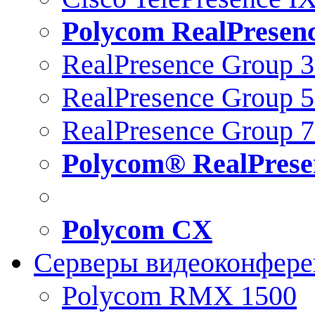
Polycom RealPresen
RealPresence Group 
RealPresence Group 
RealPresence Group 
Polycom® RealPrese
Polycom CX
Серверы видеоконфер
Polycom RMX 1500