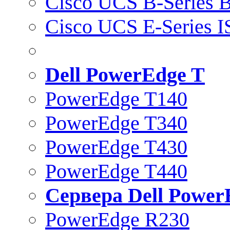
Cisco UCS B-Series B
Cisco UCS E-Series 
Dell PowerEdge T
PowerEdge T140
PowerEdge T340
PowerEdge T430
PowerEdge T440
Сервера Dell Power
PowerEdge R230