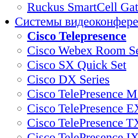
Ruckus SmartCell Ga
Системы видеоконфер
Cisco Telepresence
Cisco Webex Room Se
Cisco SX Quick Set
Cisco DX Series
Cisco TelePresence M
Cisco TelePresence E
Cisco TelePresence T
Cisco TelePresence I