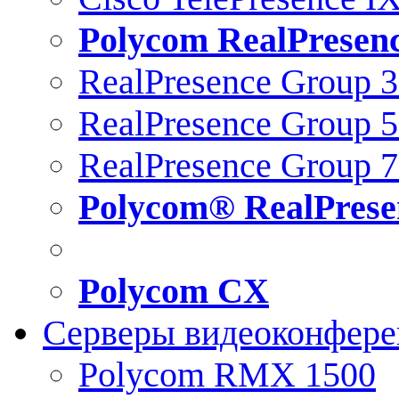
Polycom RealPresen
RealPresence Group 
RealPresence Group 
RealPresence Group 
Polycom® RealPrese
Polycom CX
Серверы видеоконфер
Polycom RMX 1500