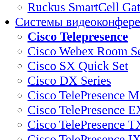
Ruckus SmartCell Ga
Системы видеоконфер
Cisco Telepresence
Cisco Webex Room Se
Cisco SX Quick Set
Cisco DX Series
Cisco TelePresence M
Cisco TelePresence E
Cisco TelePresence T
Cisco TelePresence I