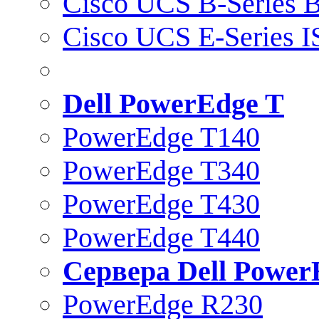
Cisco UCS B-Series B
Cisco UCS E-Series 
Dell PowerEdge T
PowerEdge T140
PowerEdge T340
PowerEdge T430
PowerEdge T440
Сервера Dell Power
PowerEdge R230