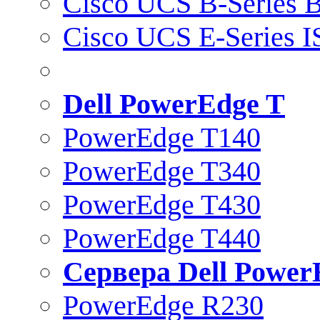
Cisco UCS B-Series B
Cisco UCS E-Series 
Dell PowerEdge T
PowerEdge T140
PowerEdge T340
PowerEdge T430
PowerEdge T440
Сервера Dell Power
PowerEdge R230