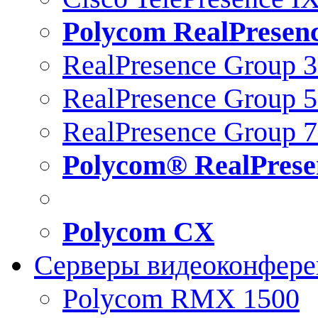
Polycom RealPresen
RealPresence Group 
RealPresence Group 
RealPresence Group 
Polycom® RealPrese
Polycom CX
Серверы видеоконфер
Polycom RMX 1500