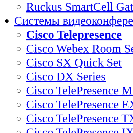
Ruckus SmartCell Ga
Системы видеоконфер
Cisco Telepresence
Cisco Webex Room Se
Cisco SX Quick Set
Cisco DX Series
Cisco TelePresence M
Cisco TelePresence E
Cisco TelePresence T
Cisco TelePresence I