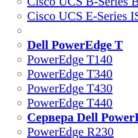
Cisco UCS B-Series B
Cisco UCS E-Series 
Dell PowerEdge T
PowerEdge T140
PowerEdge T340
PowerEdge T430
PowerEdge T440
Сервера Dell Power
PowerEdge R230