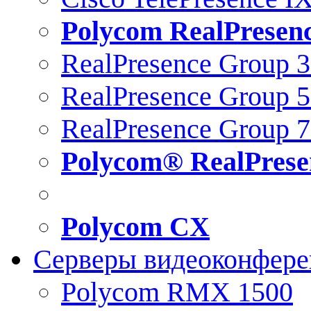
Polycom RealPresen
RealPresence Group 
RealPresence Group 
RealPresence Group 
Polycom® RealPrese
Polycom CX
Серверы видеоконфер
Polycom RMX 1500