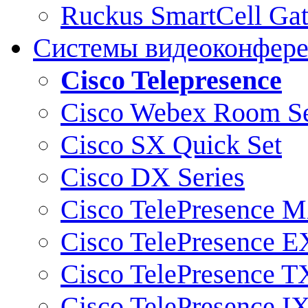
Ruckus SmartCell Ga
Системы видеоконфер
Cisco Telepresence
Cisco Webex Room Se
Cisco SX Quick Set
Cisco DX Series
Cisco TelePresence M
Cisco TelePresence E
Cisco TelePresence T
Cisco TelePresence I