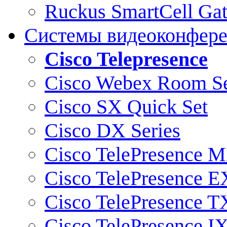
Ruckus SmartCell Ga
Системы видеоконфер
Cisco Telepresence
Cisco Webex Room Se
Cisco SX Quick Set
Cisco DX Series
Cisco TelePresence M
Cisco TelePresence E
Cisco TelePresence T
Cisco TelePresence I