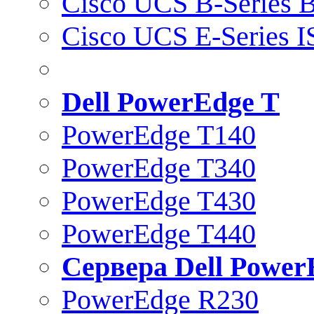
Cisco UCS B-Series B
Cisco UCS E-Series 
Dell PowerEdge T
PowerEdge T140
PowerEdge T340
PowerEdge T430
PowerEdge T440
Сервера Dell Power
PowerEdge R230