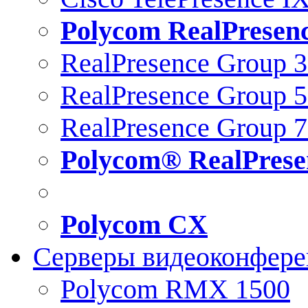
Polycom RealPresen
RealPresence Group 
RealPresence Group 
RealPresence Group 
Polycom® RealPrese
Polycom CX
Серверы видеоконфер
Polycom RMX 1500