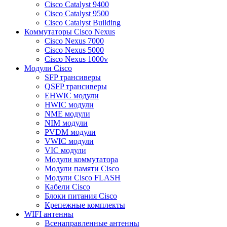
Cisco Catalyst 9400
Cisco Catalyst 9500
Cisco Catalyst Building
Коммутаторы Cisco Nexus
Cisco Nexus 7000
Cisco Nexus 5000
Cisco Nexus 1000v
Модули Cisco
SFP трансиверы
QSFP трансиверы
EHWIC модули
HWIC модули
NME модули
NIM модули
PVDM модули
VWIC модули
VIC модули
Модули коммутатора
Модули памяти Cisco
Модули Cisco FLASH
Кабели Cisco
Блоки питания Cisco
Крепежные комплекты
WIFI антенны
Всенаправленные антенны