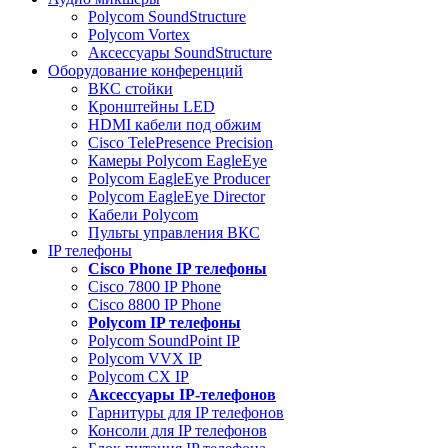
Polycom SoundStructure
Polycom Vortex
Аксессуары SoundStructure
Оборудование конференций
ВКС стойки
Кронштейны LED
HDMI кабели под обжим
Cisco TelePresence Precision
Камеры Polycom EagleEye
Polycom EagleEye Producer
Polycom EagleEye Director
Кабели Polycom
Пульты управления ВКС
IP телефоны
Сisco Phone IP телефоны
Cisco 7800 IP Phone
Cisco 8800 IP Phone
Polycom IP телефоны
Polycom SoundPoint IP
Polycom VVX IP
Polycom CX IP
Аксессуары IP-телефонов
Гарнитуры для IP телефонов
Консоли для IP телефонов