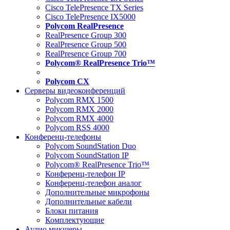
Cisco TelePresence TX Series
Cisco TelePresence IX5000
Polycom RealPresence
RealPresence Group 300
RealPresence Group 500
RealPresence Group 700
Polycom® RealPresence Trio™
Polycom CX
Серверы видеоконференций
Polycom RMX 1500
Polycom RMX 2000
Polycom RMX 4000
Polycom RSS 4000
Конференц-телефоны
Polycom SoundStation Duo
Polycom SoundStation IP
Polycom® RealPresence Trio™
Конференц-телефон IP
Конференц-телефон аналог
Дополнительные микрофоны
Дополнительные кабели
Блоки питания
Комплектующие
Аудио микшеры