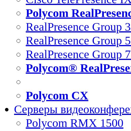
Polycom RealPresen
RealPresence Group 
RealPresence Group 
RealPresence Group 
Polycom® RealPrese
Polycom CX
Серверы видеоконфер
Polycom RMX 1500