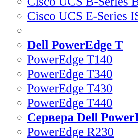
Cisco UCS B-Series B
Cisco UCS E-Series 
Dell PowerEdge T
PowerEdge T140
PowerEdge T340
PowerEdge T430
PowerEdge T440
Сервера Dell Power
PowerEdge R230