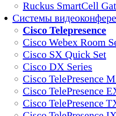
Ruckus SmartCell Ga
Системы видеоконфер
Cisco Telepresence
Cisco Webex Room Se
Cisco SX Quick Set
Cisco DX Series
Cisco TelePresence M
Cisco TelePresence E
Cisco TelePresence T
Cisco TelePresence I