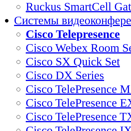
Ruckus SmartCell Ga
Системы видеоконфер
Cisco Telepresence
Cisco Webex Room Se
Cisco SX Quick Set
Cisco DX Series
Cisco TelePresence M
Cisco TelePresence E
Cisco TelePresence T
Cisco TelePresence I