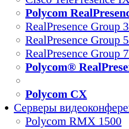
Polycom RealPresen
RealPresence Group 
RealPresence Group 
RealPresence Group 
Polycom® RealPrese
Polycom CX
Серверы видеоконфер
Polycom RMX 1500