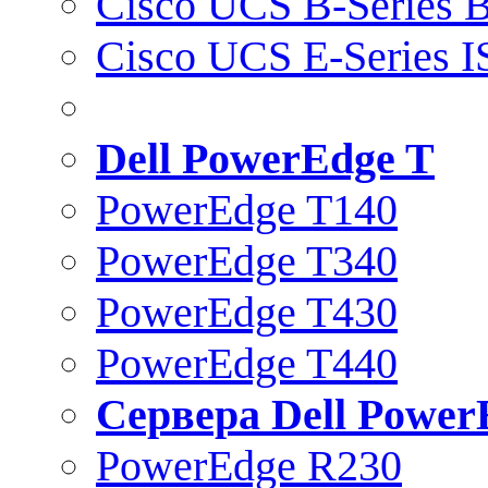
Cisco UCS B-Series B
Cisco UCS E-Series 
Dell PowerEdge T
PowerEdge T140
PowerEdge T340
PowerEdge T430
PowerEdge T440
Сервера Dell Power
PowerEdge R230