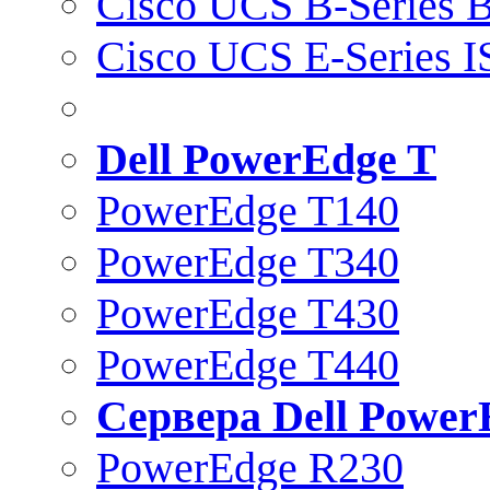
Cisco UCS B-Series B
Cisco UCS E-Series 
Dell PowerEdge T
PowerEdge T140
PowerEdge T340
PowerEdge T430
PowerEdge T440
Сервера Dell Power
PowerEdge R230