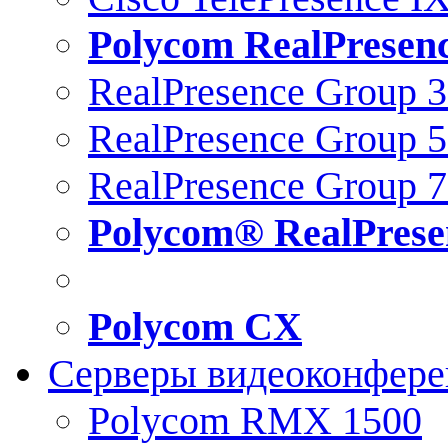
Polycom RealPresen
RealPresence Group 
RealPresence Group 
RealPresence Group 
Polycom® RealPrese
Polycom CX
Серверы видеоконфер
Polycom RMX 1500