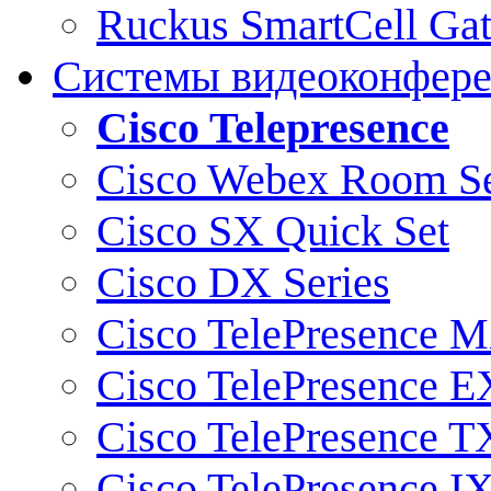
Ruckus SmartCell Ga
Системы видеоконфер
Cisco Telepresence
Cisco Webex Room Se
Cisco SX Quick Set
Cisco DX Series
Cisco TelePresence M
Cisco TelePresence E
Cisco TelePresence T
Cisco TelePresence I