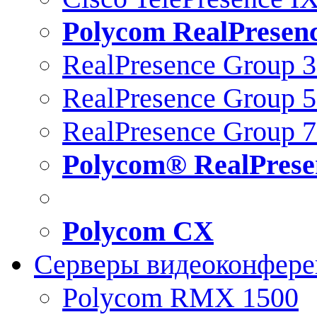
Polycom RealPresen
RealPresence Group 
RealPresence Group 
RealPresence Group 
Polycom® RealPrese
Polycom CX
Серверы видеоконфер
Polycom RMX 1500