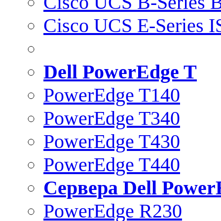
Cisco UCS B-Series B
Cisco UCS E-Series 
Dell PowerEdge T
PowerEdge T140
PowerEdge T340
PowerEdge T430
PowerEdge T440
Сервера Dell Power
PowerEdge R230