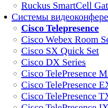
Ruckus SmartCell Ga
Системы видеоконфер
Cisco Telepresence
Cisco Webex Room Se
Cisco SX Quick Set
Cisco DX Series
Cisco TelePresence M
Cisco TelePresence E
Cisco TelePresence T
Cisco TelePresence I