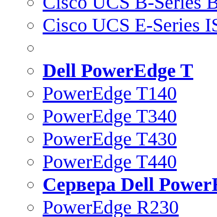
Cisco UCS B-Series B
Cisco UCS E-Series 
Dell PowerEdge T
PowerEdge T140
PowerEdge T340
PowerEdge T430
PowerEdge T440
Сервера Dell Power
PowerEdge R230