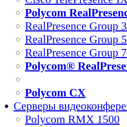
Polycom RealPresen
RealPresence Group 
RealPresence Group 
RealPresence Group 
Polycom® RealPrese
Polycom CX
Серверы видеоконфер
Polycom RMX 1500