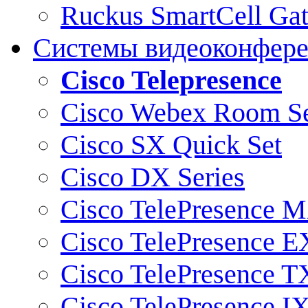
Ruckus SmartCell Ga
Системы видеоконфер
Cisco Telepresence
Cisco Webex Room Se
Cisco SX Quick Set
Cisco DX Series
Cisco TelePresence M
Cisco TelePresence E
Cisco TelePresence T
Cisco TelePresence I